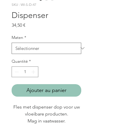
SKU : WI-S-D-47
Dispenser
Prix
34,50 €
Maten
*
Quantité
*
Ajouter au panier
Fles met dispenser dop voor uw
vloeibare producten.
Mag in vaatwasser.