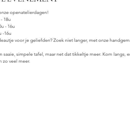
onze openatelierdagen! 
- 18u 
u - 16u
u -16u
deautje voor je geliefden? Zoek niet langer, met onze handgem
saaie, simpele tafel, maar net dat tikkeltje meer. Kom langs, e
 zo veel meer.