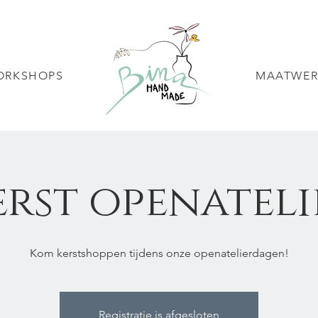
ORKSHOPS
MAATWER
erst openateli
Kom kerstshoppen tijdens onze openatelierdagen!
Registratie is afgesloten