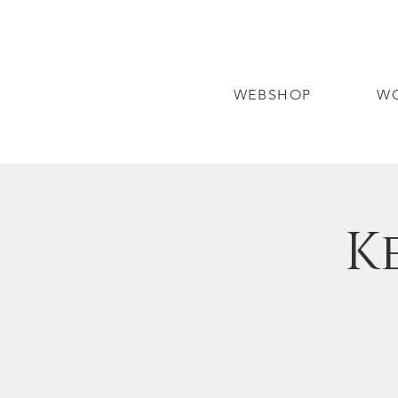
WEBSHOP
W
K